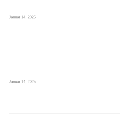
Ausbildungsschule
Januar 14, 2025
Digitale Ausstattung
Schulträger
Schulname
Presse
Januar 14, 2025
SCHULLEBEN
Leitbild
Unterrichtszeiten