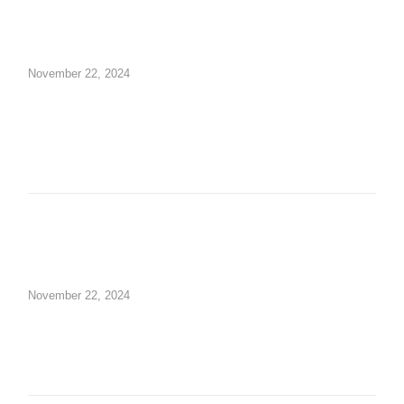
Wall of Fame
Fotogalerie
November 22, 2024
Artikel-Archiv
Unsere Schulhündin Charlotte
BILDUNGSANGEBOT
Gesundheitswissenschaftl. Gymnasium
November 22, 2024
Einjähriges Berufskolleg Gesundheit und
Pflege
Einjähriges duales, Berufskolleg Soziales