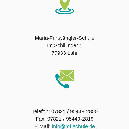
Assistenz
Direkteinstieg Kita
Ausbildungsvorbereitung:
Maria-Furtwängler-Schule
Im Schillinger 1
Ausbildungsvorbereitung (AV) – ehemals
77933 Lahr
VAB/BEJ
Arbeit und Beruf (ohne Deutschkenntnisse)
Berufsvorbereitende Einrichtung:
Georg Wimmer Schule Lahr
Gutenbergschule Lahr
Telefon: 07821 / 95449-2800
Fax: 07821 / 95449-2819
Fachschule für Sozialpädagogik
E-Mail:
info@mf-schule.de