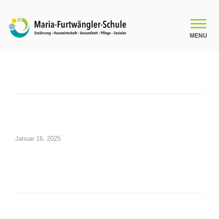
MENU
SCHULE
Schulleitungsteam
Das Kollegium
Januar 16, 2025
Organigramm
Schulsozialarbeit
Beratung