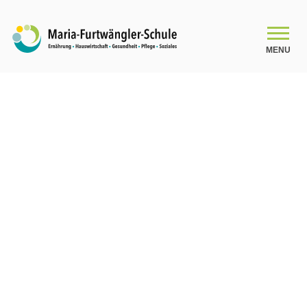
MENU
SCHULE
Schulleitungsteam
Das Kollegium
Organigramm
Schulsozialarbeit
Beratung