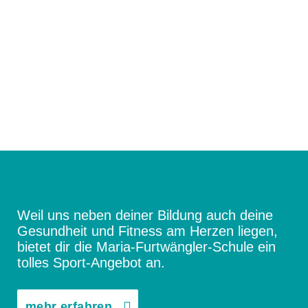
SMV – Mitglieder
Schulsanitätsdienst
Förderverein der Maria-Furtwängler-Schule
Lahr e.V.
Exkursionen
Klassenfahrten
Weil uns neben deiner Bildung auch deine
Gesundheit und Fitness am Herzen liegen,
Sport-Angebot
bietet dir die Maria-Furtwängler-Schule ein
tolles Sport-Angebot an.
Projekte
mehr erfahren