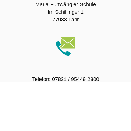
Maria-Furtwängler-Schule
Im Schillinger 1
Zweiter Bildungsweg:
77933 Lahr
Einjähriges Berufskolleg
Fachhochschulreife
Berufsaufbauschule
Zweijährige Berufsfachschule:
Hauswirtschaft und Ernährung
Telefon: 07821 / 95449-2800
Fax: 07821 / 95449-2819
Gesundheit und Pflege
E-Mail:
info@mf-schule.de
Labortechnik
Berufsschule:
Berufsfachschule für Sozialpädagogische