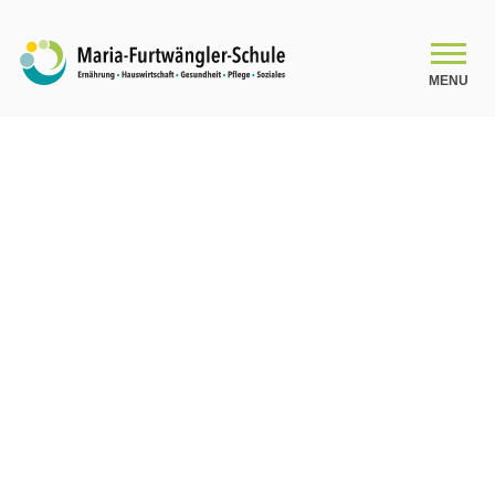
MENU
SCHULE
Schulleitungsteam
Das Kollegium
Organigramm
Schulsozialarbeit
Beratung