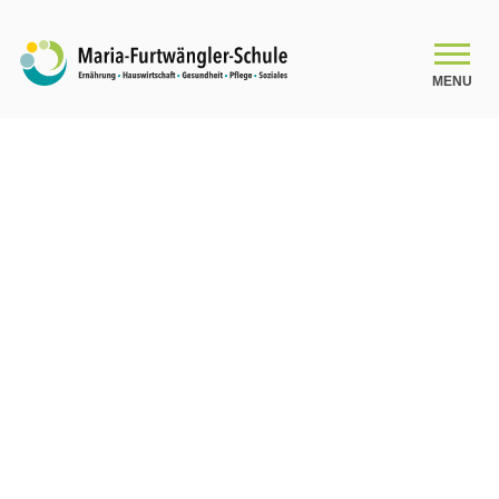
MENU
SCHULE
Schulleitungsteam
Das Kollegium
Organigramm
Schulsozialarbeit
Beratung