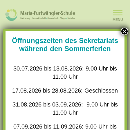
MENU
×
SCHULE
Öffnungszeiten des Sekretariats
während den Sommerferien
22. Juni. 2023
Neuer Halbjahresbericht unserer
SCHULLEBEN
Partnerschule in Togo
30.07.2026 bis 13.08.2026: 9.00 Uhr bis
BILDUNGSANGEBOT
11.00 Uhr
17.08.2026 bis 28.08.2026: Geschlossen
KOOPERATIONEN
Pünktlich zum Juni erreichte uns der
31.08.2026 bis 03.09.2026: 9.00 Uhr bis
aktuelle Bericht unserer Partnerschule in
ANMELDUNGEN
11.00 Uhr
Zongo (Togo) vom Verein Mon Devoir. Es
07.09.2026 bis 11.09.2026: 9.00 Uhr bis
gibt viel Neues: der Neubau geht voran,