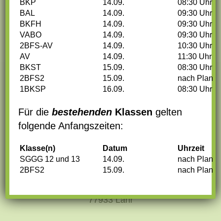
BKP
14.09.
08:30 Uhr
zurück zur Übersicht
BAL
14.09.
09:30 Uhr
BKFH
14.09.
09:30 Uhr
VABO
14.09.
09:30 Uhr
2BFS-AV
14.09.
10:30 Uhr
AV
14.09.
11:30 Uhr
BKST
15.09.
08:30 Uhr
2BFS2
15.09.
nach Plan
1BKSP
16.09.
08:30 Uhr
Für die
bestehenden
Klassen
gelten
folgende Anfangszeiten:
Klasse(n)
Datum
Uhrzeit
ADRESSE
SGGG 12 und 13
14.09.
nach Plan
2BFS2
15.09.
nach Plan
Maria-Furtwängler-Schule
Im Schillinger 1
77933 Lahr