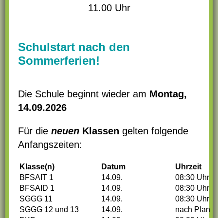
SERVICE
11.00 Uhr
eine gesetzliche Krankenversicherung für
Angestellte wird angestrebt, eine
KONTAKT
Spenden-Radtour wurde erfolgreich
Schulstart nach den
abgeschlossen, ... Schaut doch mal rein!
Sommerferien!
Halbjahresbericht Juni 2023 von Mon
Die Schule beginnt wieder am
Montag,
Devoir zur Schule in Togo
14.09.2026
Auf der
Website
findet ihr auch alle
Für die
neuen
Klassen
gelten folgende
Informationen zum Verein, der Schule
Anfangszeiten:
und Aktuellem.
Klasse(n)
Datum
Uhrzeit
Text: Lena Semmler, Beitragsbild: Mon
BFSAIT 1
14.09.
08:30 Uhr
Devoir e.V.
BFSAID 1
14.09.
08:30 Uhr
SGGG 11
14.09.
08:30 Uhr
SGGG 12 und 13
14.09.
nach Plan