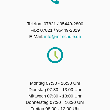
SMV – Mitglieder
Telefon: 07821 / 95449-2800
Schulsanitätsdienst
Fax: 07821 / 95449-2819
E-Mail:
info@mf-schule.de
Förderverein der Maria-Furtwängler-Schule
Lahr e.V.
Exkursionen
Klassenfahrten
Montag 07:30 - 16:30 Uhr
Sport-Angebot
Dienstag 07:30 - 13:00 Uhr
Mittwoch 07:30 - 13:00 Uhr
Projekte
Donnerstag 07:30 - 16:30 Uhr
Freitag 08:00 - 12:00 Uhr