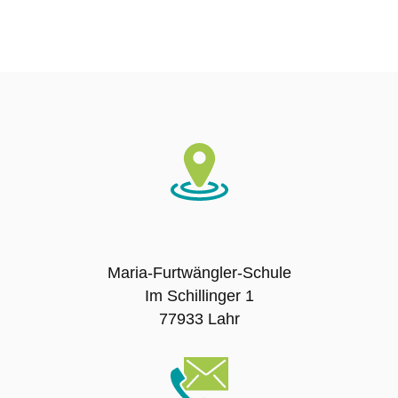
Ausbildungsschule
Digitale Ausstattung
Schulträger
Schulname
Presse
Maria-Furtwängler-Schule
SCHULLEBEN
Im Schillinger 1
77933 Lahr
Leitbild
Unterrichtszeiten