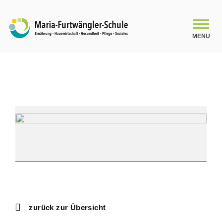
MENU
SCHULE
Schulleitungsteam
Verabschiedungen
der
Das Kollegium
scheidenden
Klassen
Organigramm
Schulsozialarbeit
zurück zur Übersicht
Beratung