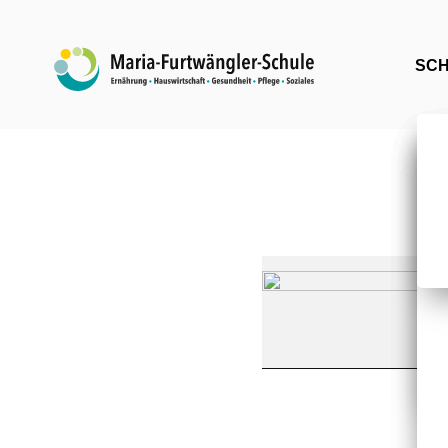
SC
VABO2
:
Einzelberatung
bei
Herrn
Carrière
(Berufsberatung)