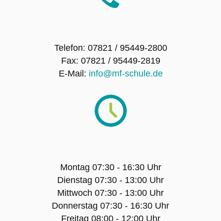
SMV – Mitglieder
Telefon: 07821 / 95449-2800
Schulsanitätsdienst
Fax: 07821 / 95449-2819
E-Mail:
info@mf-schule.de
Förderverein der Maria-Furtwängler-Schule
Lahr e.V.
Exkursionen
Klassenfahrten
Montag 07:30 - 16:30 Uhr
Sport-Angebot
Dienstag 07:30 - 13:00 Uhr
Mittwoch 07:30 - 13:00 Uhr
Projekte
Donnerstag 07:30 - 16:30 Uhr
Freitag 08:00 - 12:00 Uhr