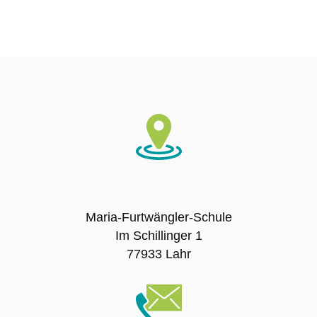
Ausbildungsschule
Digitale Ausstattung
Schulträger
Schulname
Presse
Maria-Furtwängler-Schule
SCHULLEBEN
Im Schillinger 1
77933 Lahr
Leitbild
Unterrichtszeiten