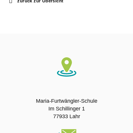
zurück zur Übersicht
Ausbildungsschule
Digitale Ausstattung
Schulträger
Schulname
Presse
SCHULLEBEN
Maria-Furtwängler-Schule
Im Schillinger 1
Leitbild
77933 Lahr
Unterrichtszeiten