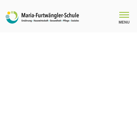
MENU
SCHULE
Schulleitungsteam
Das Kollegium
Organigramm
Schulsozialarbeit
Beratung