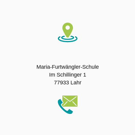
SMV – Mitglieder
Schulsanitätsdienst
Förderverein der Maria-Furtwängler-Schule
Lahr e.V.
Maria-Furtwängler-Schule
Exkursionen
Im Schillinger 1
77933 Lahr
Klassenfahrten
Sport-Angebot
Projekte