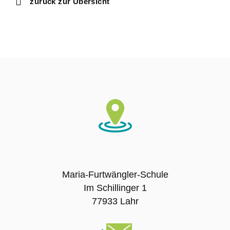
zurück zur Übersicht
Ausbildungsschule
Digitale Ausstattung
Schulträger
Schulname
Presse
SCHULLEBEN
Maria-Furtwängler-Schule
Im Schillinger 1
Leitbild
77933 Lahr
Unterrichtszeiten