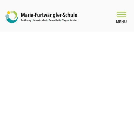
MENU
SCHULE
Schulleitungsteam
Das Kollegium
Organigramm
Schulsozialarbeit
Beratung