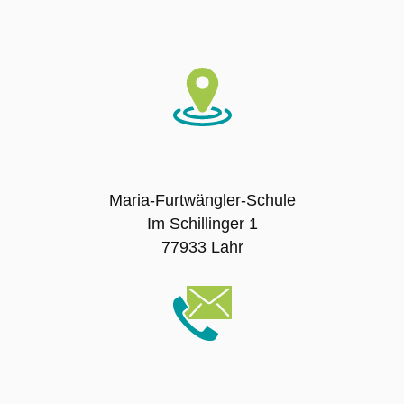
SMV – Mitglieder
Schulsanitätsdienst
Förderverein der Maria-Furtwängler-Schule
Lahr e.V.
Maria-Furtwängler-Schule
Exkursionen
Im Schillinger 1
77933 Lahr
Klassenfahrten
Sport-Angebot
Projekte