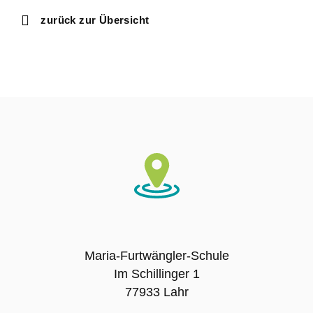
zurück zur Übersicht
Ausbildungsschule
Digitale Ausstattung
Schulträger
Schulname
Presse
SCHULLEBEN
Maria-Furtwängler-Schule
Leitbild
Im Schillinger 1
77933 Lahr
Unterrichtszeiten