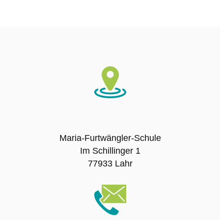
Ausbildungsschule
Digitale Ausstattung
Schulträger
Schulname
Presse
Maria-Furtwängler-Schule
Im Schillinger 1
SCHULLEBEN
77933 Lahr
Leitbild
Unterrichtszeiten