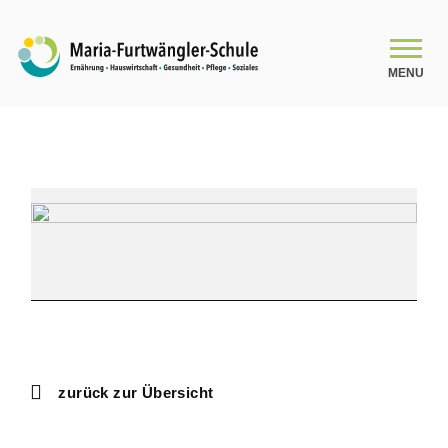
MENU
SCHULE
SGGG12.2:
Schulleitungsteam
BEST-
Seminar
Das Kollegium
2
Organigramm
Schulsozialarbeit
zurück zur Übersicht
Beratung