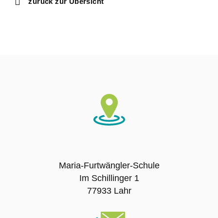
zurück zur Übersicht
Ausbildungsschule
Digitale Ausstattung
Schulträger
Schulname
Presse
SCHULLEBEN
Maria-Furtwängler-Schule
Im Schillinger 1
Leitbild
77933 Lahr
Unterrichtszeiten