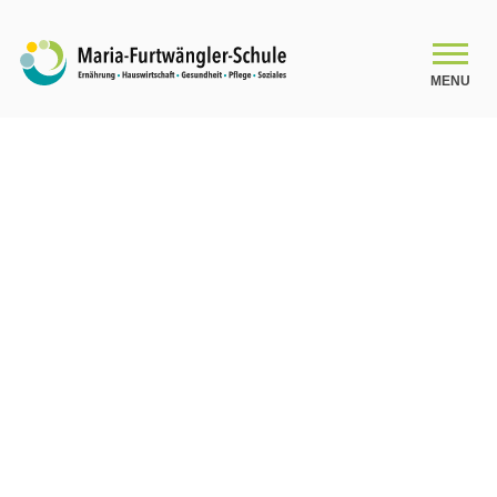
MENU
SCHULE
Schulleitungsteam
Das Kollegium
Organigramm
Schulsozialarbeit
Beratung