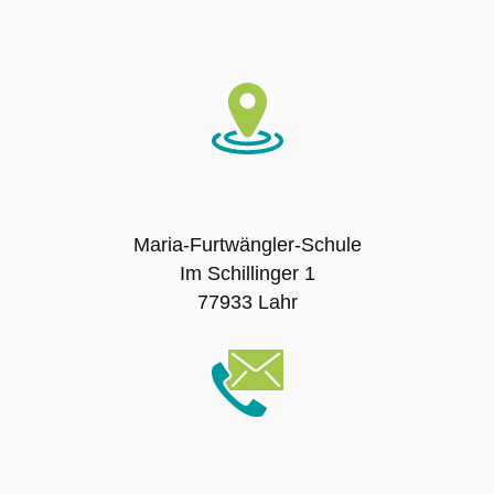
SMV – Mitglieder
Schulsanitätsdienst
Förderverein der Maria-Furtwängler-Schule
Lahr e.V.
Maria-Furtwängler-Schule
Exkursionen
Im Schillinger 1
77933 Lahr
Klassenfahrten
Sport-Angebot
Projekte