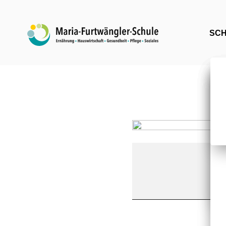
SC
EZPP
BFSAIT