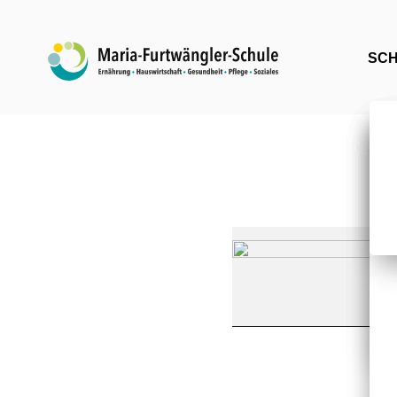
SC
BAL
:
Einzelberatung
bei
Herrn
Carrière
(Berufsberatung)