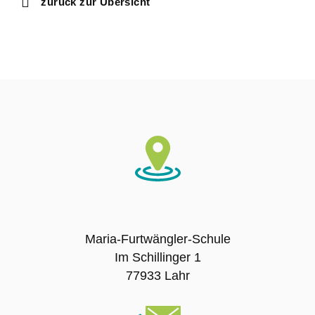
zurück zur Übersicht
Ausbildungsschule
Digitale Ausstattung
Schulträger
Schulname
Presse
SCHULLEBEN
Maria-Furtwängler-Schule
Im Schillinger 1
Leitbild
77933 Lahr
Unterrichtszeiten