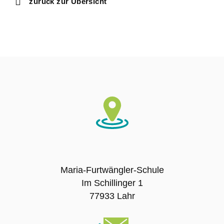
zurück zur Übersicht
Ausbildungsschule
Digitale Ausstattung
Schulträger
Schulname
Presse
SCHULLEBEN
Maria-Furtwängler-Schule
Im Schillinger 1
Leitbild
77933 Lahr
Unterrichtszeiten