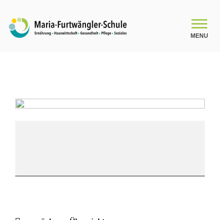
MENU
SCHULE
Schulleitungsteam
2BFS
Das Kollegium
Praktische
Prüfung
Organigramm
Schulsozialarbeit
Beratung