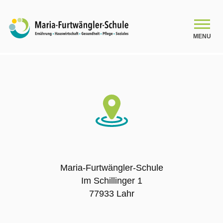
MENU
SCHULE
Schulleitungsteam
Das Kollegium
Organigramm
Maria-Furtwängler-Schule
Im Schillinger 1
Schulsozialarbeit
77933 Lahr
Beratung