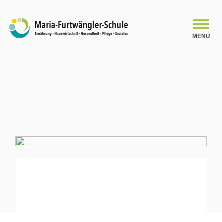
MENU
SCHULE
Schulleitungsteam
Das Kollegium
Organigramm
Schulsozialarbeit
Beratung