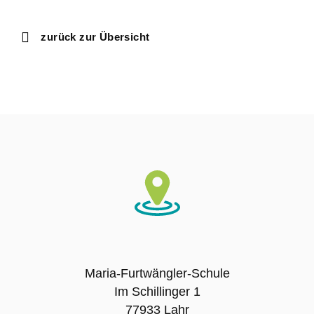
Ausbildungsschule
zurück zur Übersicht
Digitale Ausstattung
Schulträger
Schulname
Presse
SCHULLEBEN
Leitbild
Maria-Furtwängler-Schule
Im Schillinger 1
Unterrichtszeiten
77933 Lahr