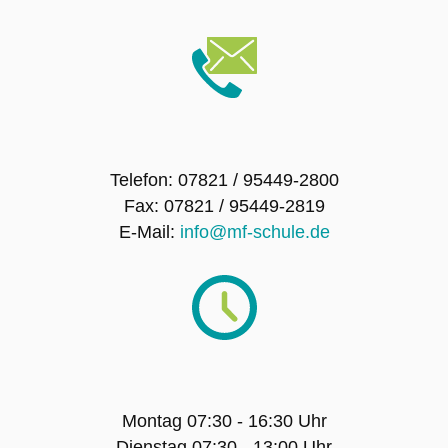
SMV – Mitglieder
Schulsanitätsdienst
Förderverein der Maria-Furtwängler-Schule
Telefon: 07821 / 95449-2800
Lahr e.V.
Fax: 07821 / 95449-2819
E-Mail:
info@mf-schule.de
Exkursionen
Klassenfahrten
Sport-Angebot
Projekte
Montag 07:30 - 16:30 Uhr
Dienstag 07:30 - 13:00 Uhr