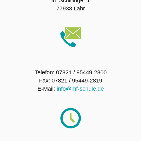
Im Schillinger 1
Wall of Fame
77933 Lahr
Fotogalerie
Artikel-Archiv
Unsere Schulhündin Charlotte
Telefon: 07821 / 95449-2800
BILDUNGSANGEBOT
Fax: 07821 / 95449-2819
E-Mail:
info@mf-schule.de
Gesundheitswissenschaftl. Gymnasium
Einjähriges Berufskolleg Gesundheit und
Pflege
Einjähriges duales, Berufskolleg Soziales