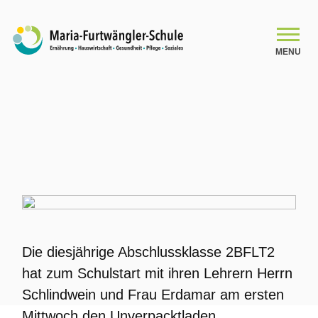
MENU
SCHULE
Schulleitungsteam
Das Kollegium
Organigramm
Die diesjährige Abschlussklasse 2BFLT2
Schulsozialarbeit
hat zum Schulstart mit ihren Lehrern Herrn
Schlindwein und Frau Erdamar am ersten
Beratung
Mittwoch den Unverpacktladen