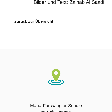
Bilder und Text: Zainab Al Saadi
SMV – Mitglieder
zurück zur Übersicht
Schulsanitätsdienst
Förderverein der Maria-Furtwängler-Schule
Lahr e.V.
Exkursionen
Klassenfahrten
Sport-Angebot
Projekte
Maria-Furtwängler-Schule