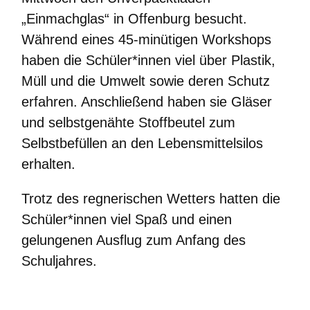
„Einmachglas“ in Offenburg besucht.
Ausbildungsschule
Während eines 45-minütigen Workshops
haben die Schüler*innen viel über Plastik,
Digitale Ausstattung
Müll und die Umwelt sowie deren Schutz
Schulträger
erfahren. Anschließend haben sie Gläser
und selbstgenähte Stoffbeutel zum
Schulname
Selbstbefüllen an den Lebensmittelsilos
erhalten.
Presse
Trotz des regnerischen Wetters hatten die
SCHULLEBEN
Schüler*innen viel Spaß und einen
gelungenen Ausflug zum Anfang des
Schuljahres.
Leitbild
Unterrichtszeiten