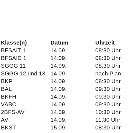
Einjähriges Berufskolleg für
Sozialpädagogik (NEU)
Zweijähriges Berufskolleg für
Sozialpädagogik (2BKSP) (ab SJ 2027/28).
Klasse(n)
Datum
Uhrzeit
BFSAIT 1
14.09.
08:30 Uhr
ANMELDUNGEN
BFSAID 1
14.09.
08:30 Uhr
SGGG 11
14.09.
08:30 Uhr
SERVICE
SGGG 12 und 13
14.09.
nach Plan
BKP
14.09.
08:30 Uhr
BAL
14.09.
09:30 Uhr
Downloads / Formulare
BKFH
14.09.
09:30 Uhr
VABO
14.09.
09:30 Uhr
Linkliste
2BFS-AV
14.09.
10:30 Uhr
AV
14.09.
11:30 Uhr
Unterrichtszeiten und Ferien
BKST
15.09.
08:30 Uhr