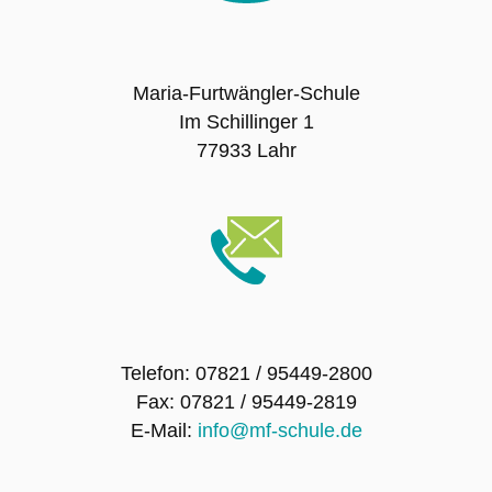
SMV – Mitglieder
Maria-Furtwängler-Schule
Schulsanitätsdienst
Im Schillinger 1
77933 Lahr
Förderverein der Maria-Furtwängler-Schule
Lahr e.V.
Exkursionen
Klassenfahrten
Telefon: 07821 / 95449-2800
Sport-Angebot
Fax: 07821 / 95449-2819
E-Mail:
info@mf-schule.de
Projekte