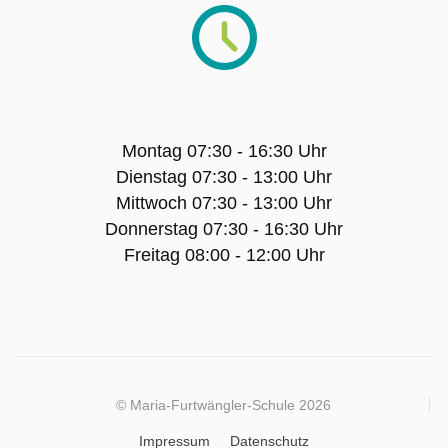
Wall of Fame
Fotogalerie
Artikel-Archiv
Montag 07:30 - 16:30 Uhr
Unsere Schulhündin Charlotte
Dienstag 07:30 - 13:00 Uhr
Mittwoch 07:30 - 13:00 Uhr
Donnerstag 07:30 - 16:30 Uhr
BILDUNGSANGEBOT
Freitag 08:00 - 12:00 Uhr
Gesundheitswissenschaftl. Gymnasium
Einjähriges Berufskolleg Gesundheit und
Pflege
© Maria-Furtwängler-Schule 2026
Einjähriges duales, Berufskolleg Soziales
Impressum
Datenschutz