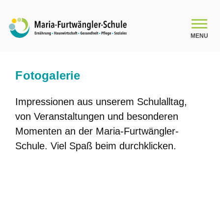
MENU
SCHULE
Fotogalerie
Impressionen aus unserem Schulalltag,
Schulleitungsteam
von Veranstaltungen und besonderen
Das Kollegium
Momenten an der Maria-Furtwängler-
Schule. Viel Spaß beim durchklicken.
Organigramm
Schulsozialarbeit
Beratung