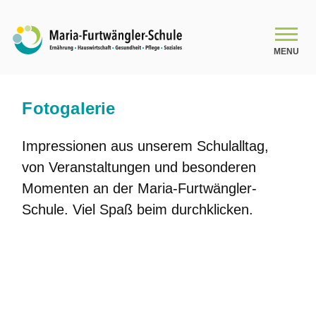
MENU
SCHULE
Fotogalerie
Impressionen aus unserem Schulalltag,
Schulleitungsteam
von Veranstaltungen und besonderen
Das Kollegium
Momenten an der Maria-Furtwängler-
Schule. Viel Spaß beim durchklicken.
Organigramm
Schulsozialarbeit
Beratung