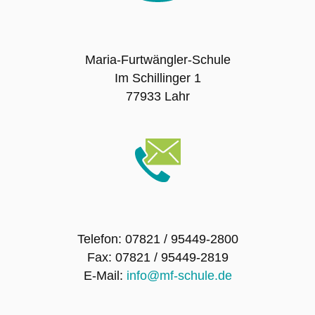
SMV – Mitglieder
Maria-Furtwängler-Schule
Schulsanitätsdienst
Im Schillinger 1
77933 Lahr
Förderverein der Maria-Furtwängler-Schule
Lahr e.V.
Exkursionen
Klassenfahrten
Telefon: 07821 / 95449-2800
Sport-Angebot
Fax: 07821 / 95449-2819
E-Mail:
info@mf-schule.de
Projekte