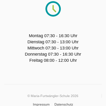
Wall of Fame
Fotogalerie
Artikel-Archiv
Montag 07:30 - 16:30 Uhr
Unsere Schulhündin Charlotte
Dienstag 07:30 - 13:00 Uhr
Mittwoch 07:30 - 13:00 Uhr
Donnerstag 07:30 - 16:30 Uhr
BILDUNGSANGEBOT
Freitag 08:00 - 12:00 Uhr
Gesundheitswissenschaftl. Gymnasium
Einjähriges Berufskolleg Gesundheit und
Pflege
© Maria-Furtwängler-Schule 2026
Einjähriges duales, Berufskolleg Soziales
Impressum
Datenschutz