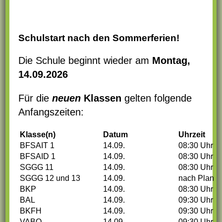
SERVICE
KONTAKT
Schulstart nach den Sommerferien!
Die Schule beginnt wieder am
Montag,
14.09.2026
Für die
neuen
Klassen
gelten folgende
Anfangszeiten:
Klasse(n)
Datum
Uhrzeit
BFSAIT 1
14.09.
08:30 Uhr
BFSAID 1
14.09.
08:30 Uhr
SGGG 11
14.09.
08:30 Uhr
Deine weiterführende Schule in
SGGG 12 und 13
14.09.
nach Plan
Lahr
BKP
14.09.
08:30 Uhr
BAL
14.09.
09:30 Uhr
DIE MARIA-FURTWÄNGLER-
BKFH
14.09.
09:30 Uhr
VABO
14.09.
09:30 Uhr