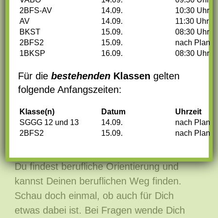
SCHULE STELLT SICH VOR
2BFS-AV
14.09.
10:30 Uhr
AV
14.09.
11:30 Uhr
BKST
15.09.
08:30 Uhr
An unserer Schule findest Du ein breites
2BFS2
15.09.
nach Plan
Bildungsangebot in den Bereichen
1BKSP
16.09.
08:30 Uhr
Gesundheit, Pflege, Soziales
sowie der
Für die
bestehenden
Klassen
gelten
Ernährung und Hauswirtschaft
. Zudem
folgende Anfangszeiten:
kannst Du die
Fachschulreife mit dem
Profil Labortechnik
Klasse(n)
Datum
erwerben.
Uhrzeit
SGGG 12 und 13
14.09.
nach Plan
2BFS2
15.09.
nach Plan
Vom Hauptschulabschluss bis hin zum
Abitur stehen Dir alle Möglichkeiten offen.
Du findest berufliche Orientierung und
kannst Deinen beruflichen Weg finden.
Schau doch einmal, ob auch für Dich
etwas dabei ist. Bei Fragen wende Dich