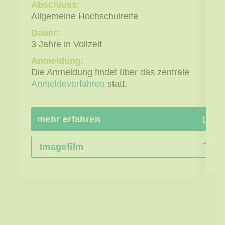
Abschluss:
G
Allgemeine Hochschulreife
Z
Dauer:
B
3 Jahre in Vollzeit
D
Anmeldung:
1
Die Anmeldung findet über das zentrale
A
Anmeldeverfahren
statt.
D
z
mehr erfahren
Imagefilm