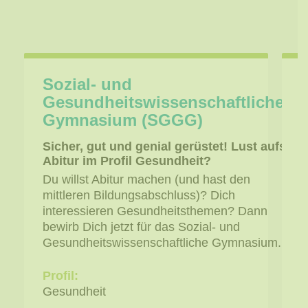
Sozial- und
Gesundheitswissenschaftliches
Gymnasium (SGGG)
Sicher, gut und genial gerüstet! Lust aufs
D
Abitur im Profil Gesundheit?
M
f
Du willst Abitur machen (und hast den
D
mittleren Bildungsabschluss)? Dich
s
interessieren Gesundheitsthemen? Dann
G
bewirb Dich jetzt für das Sozial- und
i
Gesundheitswissenschaftliche Gymnasium.
p
D
Profil:
Gesundheit
P