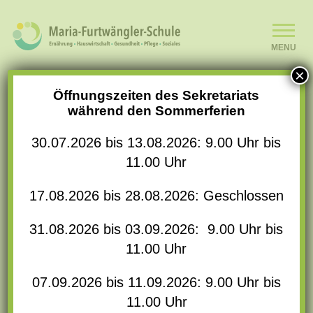
MENU
×
SCHULE
Öffnungszeiten des Sekretariats
SCHÖN, DASS
während den Sommerferien
SCHULLEBEN
DU HIER BIST!
30.07.2026 bis 13.08.2026: 9.00 Uhr bis
11.00 Uhr
BILDUNGSANGEBOT
An unserer Schule findest Du ein
17.08.2026 bis 28.08.2026: Geschlossen
breites Bildungsangebot in den
Bereichen
Gesundheit, Pflege,
KOOPERATIONEN
31.08.2026 bis 03.09.2026: 9.00 Uhr bis
Soziales
sowie der
Ernährung und
11.00 Uhr
Hauswirtschaft
.
ANMELDUNGEN
07.09.2026 bis 11.09.2026: 9.00 Uhr bis
11.00 Uhr