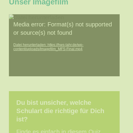
Unser Imagefilm
Video-
Player
Media error: Format(s) not supported
or source(s) not found
Datei herunterladen: https://hws-lahr.de/wp-
content/uploads/Imagefilm_MFS-Final.mp4
Du bist unsicher, welche
Schulart die richtige für Dich
ist?
Finde es einfach in diesem Quiz