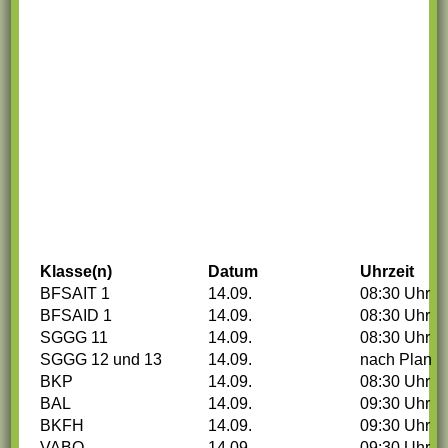
Ausbildungsschule
Digitale Ausstattung
Schulträger
Schulname
Presse
Klasse(n)
Datum
Uhrzeit
BFSAIT 1
14.09.
08:30 Uhr
SCHULLEBEN
BFSAID 1
14.09.
08:30 Uhr
SGGG 11
14.09.
08:30 Uhr
SGGG 12 und 13
14.09.
nach Plan
Leitbild
BKP
14.09.
08:30 Uhr
BAL
14.09.
09:30 Uhr
BKFH
14.09.
09:30 Uhr
Unterrichtszeiten
VABO
14.09.
09:30 Uhr